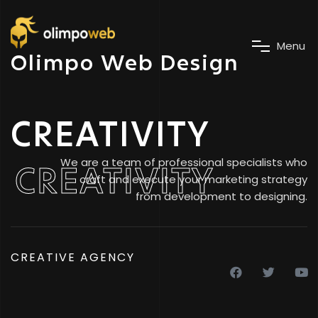
M
e
n
u
Olimpo Web Design
CREATIVITY
We are a team of professional specialists who
CREATIVITY
craft and execute your marketing strategy
from development to designing.
CREATIVE AGENCY