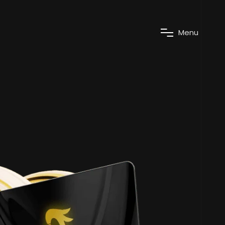
M
e
n
u