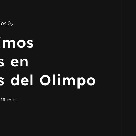
azo
imos
s en
s del Olimpo
15 min.