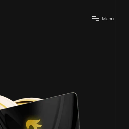
M
e
n
u