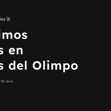
azo
imos
s en
s del Olimpo
15 min.